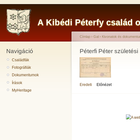
A Kibédi Péterfy család o
Címlap
›
Gal
›
Kivonatok és dokument
Navigáció
Péterfi Péter születés
Családfák
Fotográfiák
Dokumentumok
Írások
Eredeti
Előnézet
MyHeritage