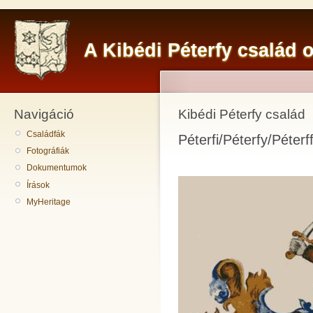
A Kibédi Péterfy család o
Navigáció
Kibédi Péterfy család
Családfák
Péterfi/Péterfy/Péterf
Fotográfiák
Dokumentumok
Írások
MyHeritage