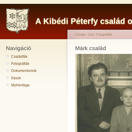
A Kibédi Péterfy család o
Címlap
›
Gal
›
Fotográfiák
Navigáció
Márk család
Családfák
Fotográfiák
Dokumentumok
Írások
MyHeritage