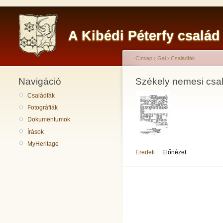
A Kibédi Péterfy család
Címlap
›
Gal
›
Családfák
Navigáció
Székely nemesi csa
Családfák
Fotográfiák
Dokumentumok
Írások
MyHeritage
Eredeti
Előnézet