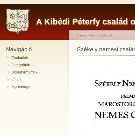
A Kibédi Péterfy család o
Címlap
›
Gal
›
Családfák
Navigáció
Székely nemesi csalá
Családfák
Fotográfiák
Dokumentumok
Írások
MyHeritage