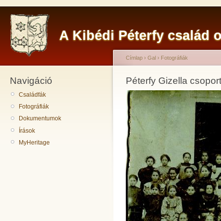
A Kibédi Péterfy család o
Címlap
›
Gal
›
Fotográfiák
Navigáció
Péterfy Gizella csopo
Családfák
Fotográfiák
Dokumentumok
Írások
MyHeritage