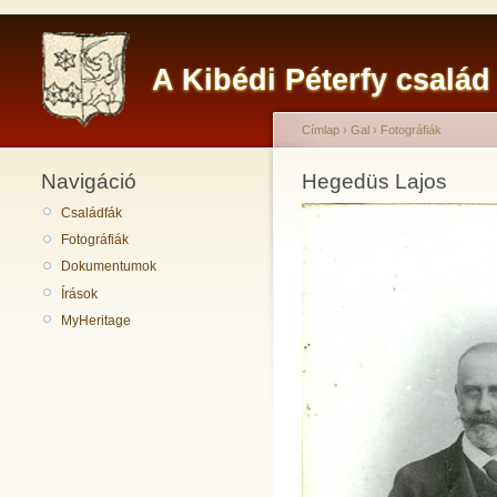
A Kibédi Péterfy család
Címlap
›
Gal
›
Fotográfiák
Navigáció
Hegedüs Lajos
Családfák
Fotográfiák
Dokumentumok
Írások
MyHeritage