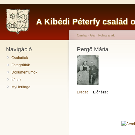
A Kibédi Péterfy család o
Címlap
›
Gal
›
Fotográfiák
Navigáció
Pergő Mária
Családfák
Fotográfiák
Dokumentumok
Írások
MyHeritage
Eredeti
Előnézet